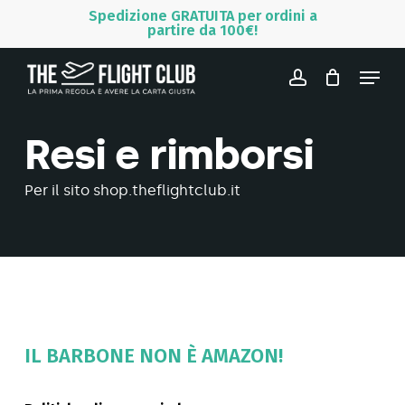
Skip
Menu
Spedizione GRATUITA per ordini a
partire da 100€!
to
main
Menu
content
account
Resi e rimborsi
Per il sito shop.theflightclub.it
IL BARBONE NON È AMAZON!