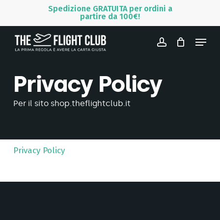
Skip
Menu
Spedizione GRATUITA per ordini a
partire da 100€!
to
main
Menu
content
account
Privacy Policy
Per il sito shop.theflightclub.it
Privacy Policy